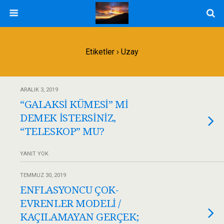
Etiketler › Uzay
ARALIK 3, 2019
“GALAKSİ KÜMESİ” Mİ
DEMEK İSTERSİNİZ,
“TELESKOP” MU?
YANIT YOK
TEMMUZ 30, 2019
ENFLASYONCU ÇOK-
EVRENLER MODELİ /
KAÇILAMAYAN GERÇEK;