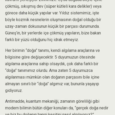
çökmüş, sıkışmış dev (süper kütleli kara delikler) veya
görece daha küçük yapılar var. Yıldız sistemimiz, işte
böyle kozmik nesnelerin oluşmasının doğal olduğu bir
uzay-zaman dokusunun küçük bir parçası durumunda.
Güneş’in, bir yerlerde içe çökmüş yapıların, bize bakan
farklı bir yüzü olduğunu hiç idrak etmeyiz.
Her birimin “doğa” tanımı, kendi algılama araçlarına ve
bilgisine göre değişecektir. 5 duyumuzun ötesinde
algılama araçlarına sahip olsaydık, çok daha farklı bir
“doğa” tanımımız olurdu. Ama zaten 5 duyumuzca
algılanması mümkün olan doğanın parçasını bile içine
almayan sınırlı bir “doğa” algımız var, bununla yaşayıp
gidiyoruz.
Antimadde, kuantum mekaniği, zamanın göreliliği gibi
modern bilimin bütün diğer konuları da, “gerçek doğa nedir
ve biz bu doğanın hangi kesitini nasıl algılıyoruz?”