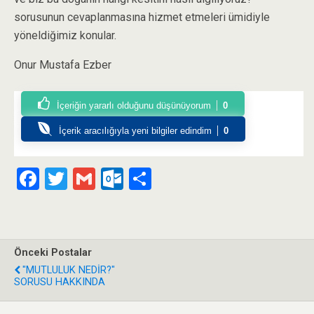
sorusunun cevaplanmasına hizmet etmeleri ümidiyle
yöneldiğimiz konular.
Onur Mustafa Ezber
İçeriğin yararlı olduğunu düşünüyorum
0
İçerik aracılığıyla yeni bilgiler edindim
0
F
T
G
O
P
a
wi
m
ut
ay
ce
tt
ail
lo
la
b
er
o
ş
Önceki Postalar
o
k.
"MUTLULUK NEDİR?"
SORUSU HAKKINDA
o
c
k
o