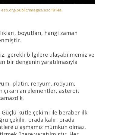
;
eso.org/public/images/eso1814a
rlıkları, boyutları, hangi zaman
enmiştir.
z, gerekli bilgilere ulaşabilmemiz ve
en bir dengenin yaratılmasıyla
dyum, platin, renyum, rodyum,
 çıkarılan elementler, asteroit
aşamazdık.
Güçlü kütle çekimi ile beraber ilk
u çekilir, orada kalır, orada
mentlere ulaşmamız mümkün olmaz.
tirmek üzere yaratılmıştır. Her