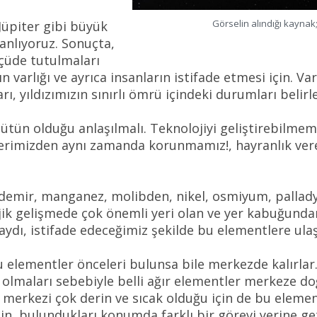
Görselin alındığı kaynak
Jüpiter gibi büyük
 anlıyoruz. Sonuçta,
lçüde tutulmaları
n varlığı ve ayrıca insanların istifade etmesi için. Va
 yıldızımızın sınırlı ömrü içindeki durumları belirl
tün olduğu anlaşılmalı. Teknolojiyi geliştirebilmemi
klerimizden aynı zamanda korunmamız!, hayranlık ver
t, demir, manganez, molibden, nikel, osmiyum, palla
ik gelişmede çok önemli yeri olan ve yer kabuğundan
saydı, istifade edeceğimiz şekilde bu elementlere ul
lementler önceleri bulunsa bile merkezde kalırlar. 
olmaları sebebiyle belli ağır elementler merkeze doğr
, merkezi çok derin ve sıcak olduğu için de bu ele
çin, bulundukları konumda farklı bir görevi yerine ge