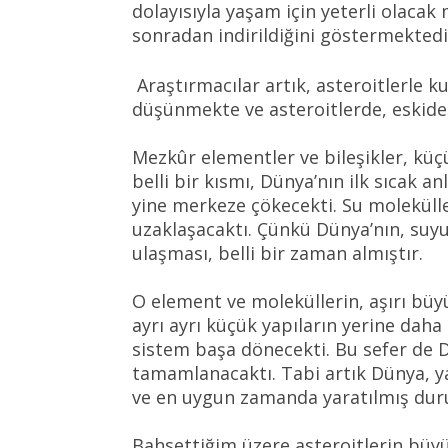
dolayısıyla yaşam için yeterli olacak 
sonradan indirildiğini göstermektedi
Araştırmacılar artık, asteroitlerle ku
düşünmekte ve asteroitlerde, eskide
Mezkûr elementler ve bileşikler, küçü
belli bir kısmı, Dünya’nın ilk sıcak 
yine merkeze çökecekti. Su moleküller
uzaklaşacaktı. Çünkü Dünya’nın, suy
ulaşması, belli bir zaman almıştır.
O element ve moleküllerin, aşırı büyü
ayrı ayrı küçük yapıların yerine da
sistem başa dönecekti. Bu sefer de
tamamlanacaktı. Tabi artık Dünya, ya
ve en uygun zamanda yaratılmış du
Bahsettiğim üzere asteroitlerin bü