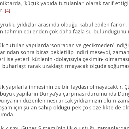
miktarda, ‘küçük yapıda tutulanlar’ olarak tarif ettiği
r.
[4]
yruklu yıldızlar arasında olduğu kabul edilen farkın, 
n tahmin edilenden çok daha fazla su bulunduğunu i
k tutulan yapılarda ‘sonradan ve gecikmeden’ indiği i
anlarından sonra biraz bekletilip indirilmeseydi, zam
i ise yeterli kütlenin -dolayısıyla çekimin- olmaması
u buharlaştırarak uzaklaştırmayacak ölçüde soğumas
k yapılarla inmesinin de bir faydası olmayacaktır. Ç
ha büyük yapıların Dünya’ya çarpması durumunda Düny
 Dünya’nın düzenlenmesi ancak yıldızımızın ölüm za
şam için şu an sahip olduğu pek çok özellikte de olma
rumda.
yük kısmı, Güneş Sistemi’nin ilk oluştuğu zamanlar