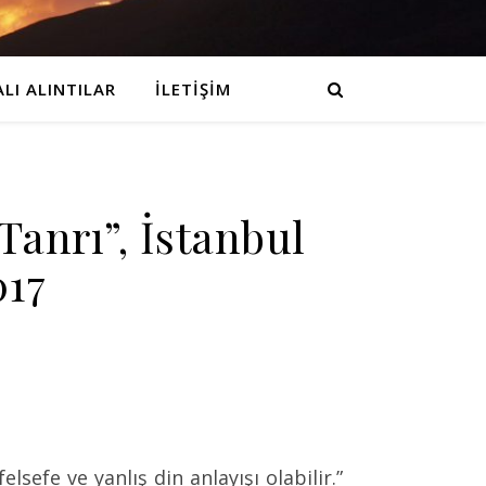
LI ALINTILAR
İLETIŞIM
Tanrı”, İstanbul
017
felsefe ve yanlış din anlayışı olabilir.”