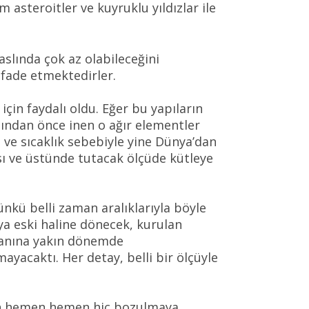
m asteroitler ve kuyruklu yıldızlar ile
aslında çok az olabileceğini
fade etmektedirler.
çin faydalı oldu. Eğer bu yapıların
anından önce inen o ağır elementler
 ve sıcaklık sebebiyle yine Dünya’dan
ı ve üstünde tutacak ölçüde kütleye
ünkü belli zaman aralıklarıyla böyle
a eski haline dönecek, kurulan
manına yakın dönemde
yacaktı. Her detay, belli bir ölçüyle
dan hemen hemen hiç bozulmaya