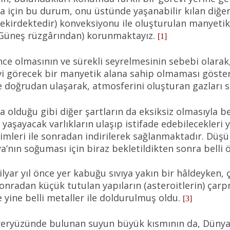
ya için bu durum, onu üstünde yaşanabilir kılan diğer 
ş çekirdektedir) konveksiyonu ile oluşturulan manyeti
 Güneş rüzgârından) korunmaktayız.
[1]
nce olmasının ve sürekli seyrelmesinin sebebi olara
evi görecek bir manyetik alana sahip olmaması göste
 doğrudan ulaşarak, atmosferini oluşturan gazları s
a olduğu gibi diğer şartların da eksiksiz olmasıyla
 yaşayacak varlıkların ulaşıp istifade edebilecekler
imleri ile sonradan indirilerek sağlanmaktadır. Düşü
’nın soğuması için biraz bekletildikten sonra belli ö
lyar yıl önce yer kabuğu sıvıya yakın bir hâldeyken, 
onradan küçük tutulan yapıların (asteroitlerin) çar
e yine belli metaller ile doldurulmuş oldu.
[3]
eryüzünde bulunan suyun büyük kısmının da, Dünya’