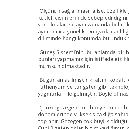
Ölçünün sağlanmasına ise, özellikle 
kütleli cisimlerin de sebep edildiğini
var olmaları ve aynı zamanda belli ö
aynı amaca yönelik; Dünya’da canlılığı
diliminde hangi konumda bulundukları,
Güneş Sistemi’nin, bu anlamda bir bü
bunları yapmamız için istifade etti
mümkün olmaktadır.
Bugün anlaşılmıştır ki altın, kobal
ruthenyum ve tungsten gibi teknoloj
yağmurları ile gelmiştir. Böyle olma
Çünkü gezegenlerin bünyelerinde bu e
dönemlerinde yüksek sıcaklığa sahip 
toplanır. Gezegen çok büyük olduğu
Çünkü zaten onlar bizim varlığımız i