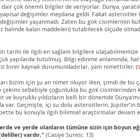
dair çok önemli bilgiler de veriyorlar. Dünya, yarat
 yapısal değişimler meydana geldi. Fakat asteroitler 
eğişimler yaşanmadı. Zaten bu gök cisimlerinin kütlel
gaz halinde kalan maddeleri) tutabilecek ölçüde olmadı
n tarihi ile ilgili en sağlam bilgilere ulaşabilmemiz
çük yapılarda tutulmuş. Bilgi edinme anlamında, hatta
miz birer kaynak durumundadırlar, yani nimettirler.
[5
ı bizim için şu an nimet oluyor iken, şimdi de bu 
e çekimi sebebiyle çoğunlukla bu gök cisimlerinden 
oit ve kuyruklu yıldızların belli bir dönemde Dünya
 var. Geçmişte, içi su dolu asteroitlerin, Jüpiter’in
lbette bu konuyla ilgili bilimsel araştırmalar devam 
erde ve yerde olanların tümüne sizin için boyun eğ
eliller) vardır.”
(Casiye Suresi, 13)