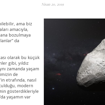
Nisan 20, 2019
ilebilir, ama biz
aları amacıyla,
 yana bozulmaya
lanlar” da
çası olarak bu küçük
er gibi, yıldız
 Aynı zamanda yaşam
imizin de
in etrafında, nasıl
tutulduğu, modern
nin gösterdikleriyle
a’da yaşamın var