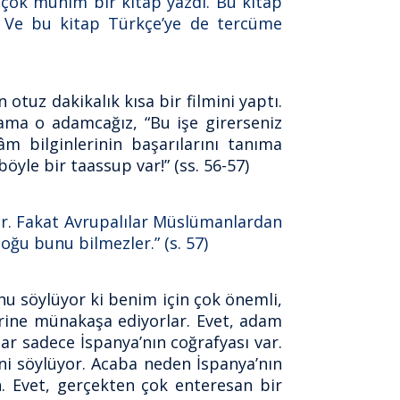
 çok mühim bir kitap yazdı. Bu kitap
i. Ve bu kitap Türkçe’ye de tercüme
tuz dakikalık kısa bir filmini yaptı.
ama o adamcağız, “Bu işe girerseniz
lâm bilginlerinin başarılarını tanıma
yle bir taassup var!” (ss. 56-57)
ler. Fakat Avrupalılar Müslümanlardan
çoğu bunu bilmezler.” (s. 57)
unu söylüyor ki benim için çok önemli,
erine münakaşa ediyorlar. Evet, adam
dar sadece İspanya’nın coğrafyası var.
ini söylüyor. Acaba neden İspanya’nın
. Evet, gerçekten çok enteresan bir