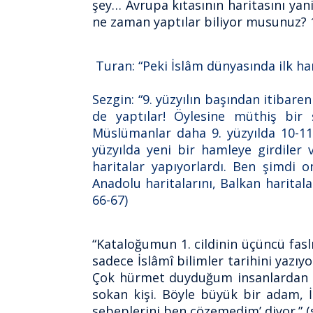
şey… Avrupa kıtasının haritasını yan
ne zaman yaptılar biliyor musunuz? 1
Turan: “Peki İslâm dünyasında ilk h
Sezgin: “9. yüzyılın başından itibar
de yaptılar! Öylesine müthiş bir 
Müslümanlar daha 9. yüzyılda 10-11 
yüzyılda yeni bir hamleye girdiler
haritalar yapıyorlardı. Ben şimdi o
Anadolu haritalarını, Balkan harita
66-67)
“Kataloğumun 1. cildinin üçüncü fas
sadece İslâmî bilimler tarihini yazı
Çok hürmet duyduğum insanlardan biri
sokan kişi. Böyle büyük bir adam, İs
sebeplerini ben çözemedim’ diyor.” (s