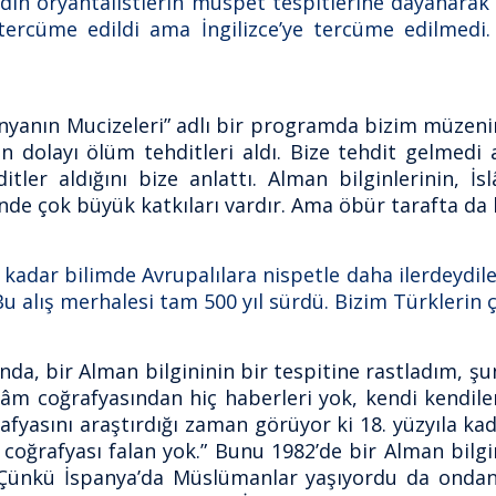
ın oryantalistlerin müspet tespitlerine dayanarak
a tercüme edildi ama İngilizce’ye tercüme edilmed
yanın Mucizeleri” adlı bir programda bizim müzenin o
dolayı ölüm tehditleri aldı. Bize tehdit gelmedi 
ditler aldığını bize anlattı. Alman bilginlerinin, İs
de çok büyük katkıları vardır. Ama öbür tarafta da bö
 kadar bilimde Avrupalılara nispetle daha ilerdeydi
. Bu alış merhalesi tam 500 yıl sürdü. Bizim Türklerin 
nda, bir Alman bilgininin bir tespitine rastladım, ş
âm coğrafyasından hiç haberleri yok, kendi kendil
rafyasını araştırdığı zaman görüyor ki 18. yüzyıla ka
n coğrafyası falan yok.” Bunu 1982’de bir Alman bilg
? Çünkü İspanya’da Müslümanlar yaşıyordu da ondan