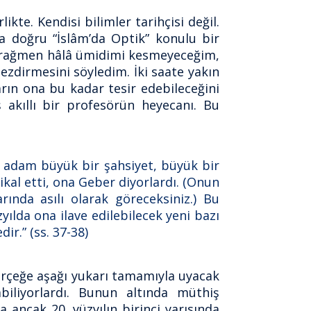
ikte. Kendisi bilimler tarihçisi değil.
 doğru “İslâm’da Optik” konulu bir
e rağmen hâlâ ümidimi kesmeyeceğim,
ezdirmesini söyledim. İki saate yakın
ın ona bu kadar tesir edebileceğini
akıllı bir profesörün heyecanı. Bu
n adam büyük bir şahsiyet, büyük bir
tikal etti, ona Geber diyorlardı. (Onun
ında asılı olarak göreceksiniz.) Bu
ılda ona ilave edilebilecek yeni bazı
r.” (ss. 37-38)
erçeğe aşağı yukarı tamamıyla uyacak
abiliyorlardı. Bunun altında müthiş
 ancak 20. yüzyılın birinci yarısında