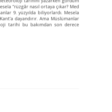
O meteoroloji tarihini yazarken gördüm
Mesela “rüzgâr nasıl ortaya çıkar? Med
nlar 9. yüzyılda biliyorlardı. Mesela
l Kant’a dayandırır. Ama Müslümanlar
oji tarihi bu bakımdan son derece