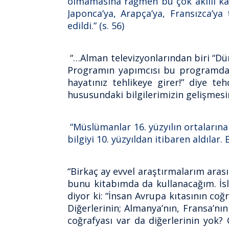
olmamasına rağmen bu çok akıllı kad
Japonca’ya, Arapça’ya, Fransızca’y
edildi.” (s. 56)
“…Alman televizyonlarından biri “Dün
Programın yapımcısı bu programdan 
hayatınız tehlikeye girer!” diye teh
hususundaki bilgilerimizin gelişmesin
“Müslümanlar 16. yüzyılın ortalarına
bilgiyi 10. yüzyıldan itibaren aldılar
“Birkaç ay evvel araştırmalarım arası
bunu kitabımda da kullanacağım. İsl
diyor ki: “İnsan Avrupa kıtasının coğ
Diğerlerinin; Almanya’nın, Fransa’nı
coğrafyası var da diğerlerinin yok