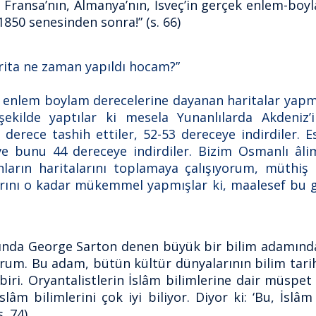
i Fransa’nın, Almanya’nın, İsveç’in gerçek enlem-boy
850 senesinden sonra!” (s. 66)
arita ne zaman yapıldı hocam?”
en enlem boylam derecelerine dayanan haritalar yapm
şekilde yaptılar ki mesela Yunanlılarda Akdeniz
derece tashih ettiler, 52-53 dereceye indirdiler. E
 ve bunu 44 dereceye indirdiler. Bizim Osmanlı âli
nların haritalarını toplamaya çalışıyorum, müthiş 
larını o kadar mükemmel yapmışlar ki, maalesef bu g
lında George Sarton denen büyük bir bilim adamından
yorum. Bu adam, bütün kültür dünyalarının bilim tari
. Oryantalistlerin İslâm bilimlerine dair müspet te
lâm bilimlerini çok iyi biliyor. Diyor ki: ‘Bu, İslâ
. 74)