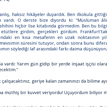
anlış, haksız hikâyeler duyardık. Ben ilkokula gitt
 vardı. O derste bize diyordu ki: “Müslüman â
shihini hiçbir lise kitabında görmedim. Ben bu bilgi
 etütlere girdim, gerçekleri gördüm. Frankfurt’ta
daki en kısa mesafenin en uzak noktasının yıllı
t mevsimin süresini tutuyor, ondan sonra bunu difer
ımın söylediği laf arasındaki farkı daima düşünüyorum
da vardı: Yarım gün gidip bir yerde inşaat işçisi ola
ecektim.”
 çalışacaktınız, geriye kalan zamanınızı da bilime ayı
na müthiş bir kuvvet veriyordu! Uçuyordum biliyor m