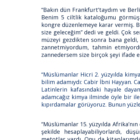
“Bakın dün Frankfurt’taydım ve Berlin 
Benim 5 ciltlik kataloğumu görmüş
kongre düzenlemeye karar vermiş. B
size geleceğim” dedi ve geldi. Çok s
müzeyi gezdikten sonra bana geldi,
zannetmiyordum, tahmin etmiyordum
zannedersem size birçok şeyi ifade ed
“Müslümanlar Hicri 2. yüzyılda kimy
bilim adamıydı: Cabir İbni Hayyan. Cab
Latinlerin kafasındaki hayale daya
adamcağız kimya ilminde öyle bir ile
kıpırdamalar görüyoruz. Bunun yüzlerc
“Müslümanlar 15. yüzyılda Afrika’nı
şekilde hesaplayabiliyorlardı, düş
metotlar vardı. Onu da kitaplarımda 