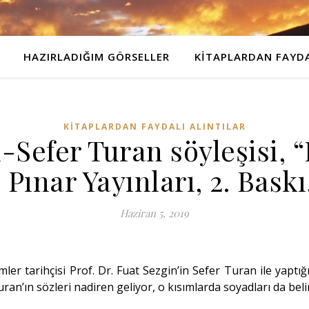
HAZIRLADIĞIM GÖRSELLER
KITAPLARDAN FAYDA
KITAPLARDAN FAYDALI ALINTILAR
-Sefer Turan söyleşisi, “
 Pınar Yayınları, 2. Bask
Haziran 5, 2019
imler tarihçisi Prof. Dr. Fuat Sezgin’in Sefer Turan ile yaptığ
an’ın sözleri nadiren geliyor, o kısımlarda soyadları da belirt