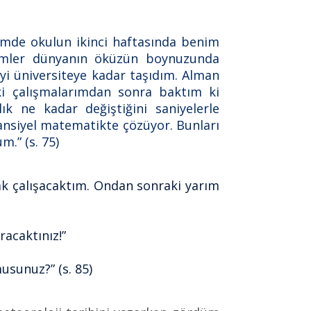
iğimde okulun ikinci haftasında benim
limler dünyanın öküzün boynuzunda
yi üniversiteye kadar taşıdım. Alman
ki çalışmalarımdan sonra baktım ki
k ne kadar değiştiğini saniyelerle
ansiyel matematikte çözüyor. Bunları
.” (s. 75)
rak çalışacaktım. Ondan sonraki yarım
racaktınız!”
usunuz?” (s. 85)