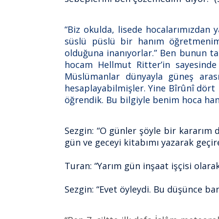
“Biz okulda, lisede hocalarımızdan y
süslü püslü bir hanım öğretmenim
olduğuna inanıyorlar.” Ben bunun ta
hocam Hellmut Ritter’in sayesinde
Müslümanlar dünyayla güneş arasın
hesaplayabilmişler. Yine Bîrûnî dör
öğrendik. Bu bilgiyle benim hoca han
Sezgin: “O günler şöyle bir kararım 
gün ve geceyi kitabımı yazarak geçir
Turan: “Yarım gün inşaat işçisi olarak
Sezgin: “Evet öyleydi. Bu düşünce ba