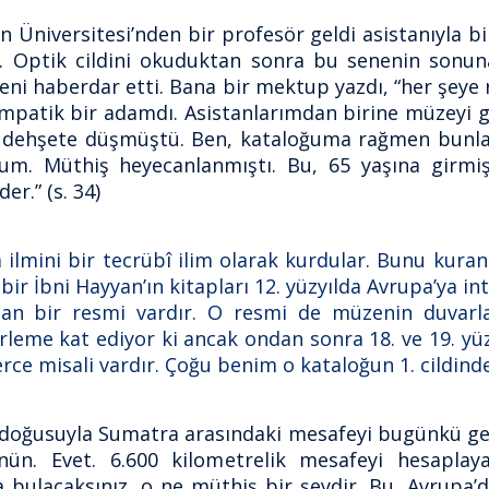
Üniversitesi’nden bir profesör geldi asistanıyla birl
. Optik cildini okuduktan sonra bu senenin sonuna
eni haberdar etti. Bana bir mektup yazdı, “her şey
empatik bir adamdı. Asistanlarımdan birine müzeyi g
 dehşete düşmüştü. Ben, kataloğuma rağmen bunlar
. Müthiş heyecanlanmıştı. Bu, 65 yaşına girmiş 
er.” (s. 34)
a ilmini bir tecrübî ilim olarak kurdular. Bunu kura
ir İbni Hayyan’ın kitapları 12. yüzyılda Avrupa’ya in
nan bir resmi vardır. O resmi de müzenin duvarlar
rleme kat ediyor ki ancak ondan sonra 18. ve 19. yüzy
e misali vardır. Çoğu benim o kataloğun 1. cildindedi
n doğusuyla Sumatra arasındaki mesafeyi bugünkü g
ünün. Evet. 6.600 kilometrelik mesafeyi hesaplay
bulacaksınız, o ne müthiş bir şeydir. Bu, Avrupa’da