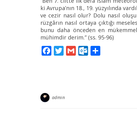
“Ben 7. ciltte ilk defa İslâm meteoro
ki Avrupa’nın 18., 19. yüzyılında var
ve cezir nasıl olur? Dolu nasıl oluş
rüzgârın nasıl ortaya çıktığı mesel
bunu daha önceden en mükemmel şe
mühimdir derim.” (ss. 95-96)
Facebook
Twitter
Gmail
Outlook.c
Paylaş
admin