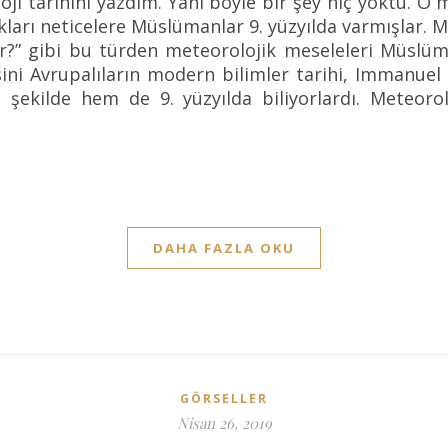
loji tarihini yazdım. Yani böyle bir şey hiç yoktu. 
dıkları neticelere Müslümanlar 9. yüzyılda varmışlar. 
ur?” gibi bu türden meteorolojik meseleleri Müslüma
esini Avrupalıların modern bilimler tarihi, Immanue
kilde hem de 9. yüzyılda biliyorlardı. Meteorol
om
DAHA FAZLA OKU
GÖRSELLER
Nisan 26, 2019