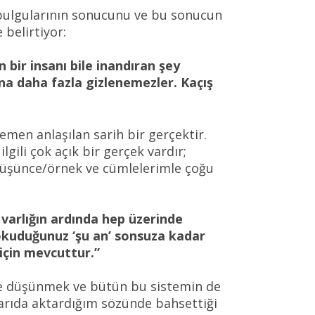
 bulgularının sonucunu ve bu sonucun
 belirtiyor:
bir insanı bile inandıran şey
ına daha fazla gizlenemezler. Kaçış
emen anlaşılan sarih bir gerçektir.
gili çok açık bir gerçek vardır;
düşünce/örnek ve cümlelerimle çoğu
varlığın ardında hep üzerinde
 okuduğunuz ‘şu an’ sonsuza kadar
için mevcuttur.”
de düşünmek ve bütün bu sistemin de
ukarıda aktardığım sözünde bahsettiği