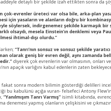
ddeyle detaylı bir şekilde izah ettikten sonra da şöy
 çok-evrenler üreteci var olsa bile, arka-plan yasal
mesi için yasaların ve alanların doğru bir kombina
yle söylersek, indirgenemez şekilde karmaşık bir s
rklı olsaydı, mesela Einstein’ın denklemi veya Pauli
lmesi ihtimal-dışı olurdu.”
larken;
“Tanrı’nın sonsuz ve sonsuz şekilde yaratıc
an olarak geniş bir evren değil, aynı zamanda belk
edir.”
diyerek çok evrenlerin var olmasının, onları v
ıcı’nın apaçık varlığını kabul edenlerin zaten bekley
akat sonra modern bilimin gösterdiği delilleri incele
i bu kabulünü açığa vuran- felsefeci Antony Flew’in ‘
w,
“Yanılmışım Tanrı Varmış”
isimli kitabında, evren
nma denemesi yapmış olanların çelişkisini ve çıkmazını