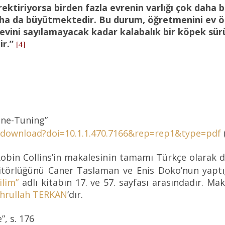
erektiriyorsa birden fazla evrenin varlığı çok daha 
aha da büyütmektedir. Bu durum, öğretmenini ev ö
devini sayılamayacak kadar kalabalık bir köpek sür
ir.”
[4]
ine-Tuning”
oc/download?doi=10.1.1.470.7166&rep=rep1&type=pdf
 Robin Collins’in makalesinin tamamı Türkçe olarak 
ditörlüğünü Caner Taslaman ve Enis Doko’nun yaptı
ilim”
adlı kitabın 17. ve 57. sayfası arasındadır. Ma
hrullah TERKAN
‘dır.
, s. 176