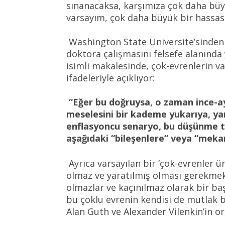
sınanacaksa, karşımıza çok daha büy
varsayım, çok daha büyük bir hassas 
Washington State Üniversite’sinden 
doktora çalışmasını felsefe alanında
isimli makalesinde, çok-evrenlerin v
ifadeleriyle açıklıyor:
“Eğer bu doğruysa, o zaman ince-ay
meselesini bir kademe yukarıya, yan
enflasyoncu senaryo, bu düşünme tar
aşağıdaki “bileşenlere” veya “mekan
Ayrıca varsayılan bir ‘çok-evrenler ü
olmaz ve yaratılmış olması gerekmekt
olmazlar ve kaçınılmaz olarak bir ba
bu çoklu evrenin kendisi de mutlak 
Alan Guth ve Alexander Vilenkin’in o