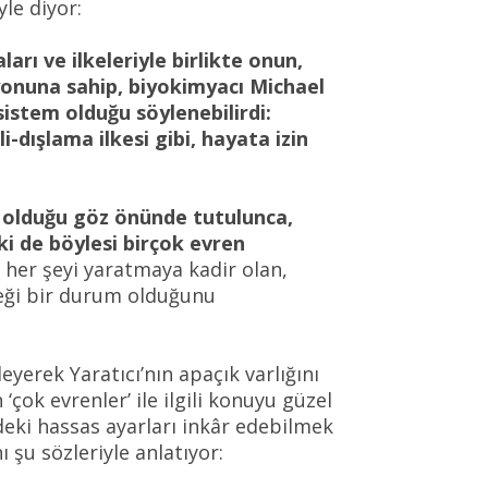
le diyor:
arı ve ilkeleriyle birlikte onun,
syonuna sahip, biyokimyacı Michael
istem olduğu söylenebilirdi:
-dışlama ilkesi gibi, hayata izin
ı olduğu göz önünde tutulunca,
i de böylesi birçok evren
e her şeyi yaratmaya kadir olan,
eceği bir durum olduğunu
yerek Yaratıcı’nın apaçık varlığını
çok evrenler’ ile ilgili konuyu güzel
deki hassas ayarları inkâr edebilmek
 şu sözleriyle anlatıyor: