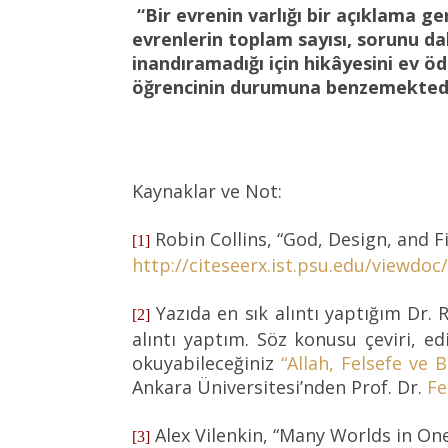
“Bir evrenin varlığı bir açıklama g
evrenlerin toplam sayısı, sorunu d
inandıramadığı için hikâyesini ev ö
öğrencinin durumuna benzemekted
Kaynaklar ve Not:
Robin Collins, “God, Design, and F
[1]
http://citeseerx.ist.psu.edu/viewd
Yazıda en sık alıntı yaptığım Dr.
[2]
alıntı yaptım. Söz konusu çeviri, e
okuyabileceğiniz
“Allah, Felsefe ve B
Ankara Üniversitesi’nden Prof. Dr.
Fe
Alex Vilenkin, “Many Worlds in One”
[3]