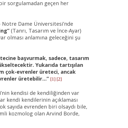
e bir sorgulamadan geçen her
p Notre Dame Üniversitesi’nde
ing”
(Tanrı, Tasarım ve İnce-Ayar)
var olması anlamına geleceğini şu
retecine başvurmak, sadece, tasarım
kseltecektir. Yukarıda tartışılan
im çok-evrenler üreteci, ancak
vrenler üretebilir…”
[1] [2]
’nin kendisi de kendiliğinden var
ar kendi kendilerinin açıklaması
k sayıda evrenden biri olsaydı bile,
emli kozmolog olan Arvind Borde,