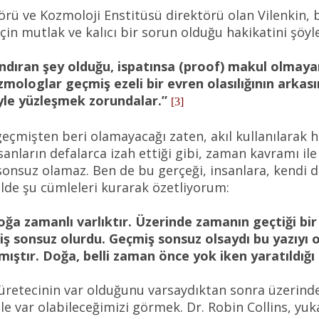
sörü ve Kozmoloji Enstitüsü direktörü olan Vilenkin,
çin mutlak ve kalıcı bir sorun olduğu hakikatini şöyle
ndıran şey olduğu, ispatınsa (proof) makul olmayan 
zmologlar geçmiş ezeli bir evren olasılığının arkas
yle yüzleşmek zorundalar.”
[3]
eçmişten beri olamayacağı zaten, akıl kullanılarak h
rın defalarca izah ettiği gibi, zaman kavramı ile il
onsuz olamaz. Ben de bu gerçeği, insanlara, kendi 
lde şu cümleleri kurarak özetliyorum:
a zamanlı varlıktır. Üzerinde zamanın geçtiği bir 
iş sonsuz olurdu. Geçmiş sonsuz olsaydı bu yazıyı
ıştır. Doğa, belli zaman önce yok iken yaratıldığı 
 üretecinin var olduğunu varsaydıktan sonra üzerin
ile var olabileceğimizi görmek. Dr. Robin Collins, y