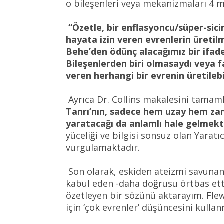
o bileşenleri veya mekanizmaları 4 ma
“Özetle, bir enflasyoncu/süper-sicim
hayata izin veren evrenlerin üretil
Behe’den ödünç alacağımız bir ifade
Bileşenlerden biri olmasaydı veya fa
veren herhangi bir evrenin üretilebi
Ayrıca Dr. Collins makalesini tamam
Tanrı’nın, sadece hem uzay hem zam
yaratacağı da anlamlı hale gelmekt
yüceliği ve bilgisi sonsuz olan Yarat
vurgulamaktadır.
Son olarak, eskiden ateizmi savunan f
kabul eden -daha doğrusu örtbas ettiğ
özetleyen bir sözünü aktarayım. Fle
için ‘çok evrenler’ düşüncesini kulla