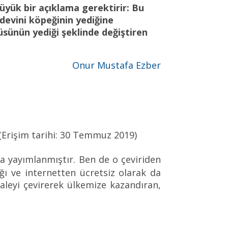
büyük bir açıklama gerektirir: Bu
devini köpeğinin yediğine
üsünün yediği şeklinde değiştiren
Onur Mustafa Ezber
(Erişim tarihi: 30 Temmuz 2019)
da yayımlanmıştır. Ben de o çeviriden
ğı ve internetten ücretsiz olarak da
kaleyi çevirerek ülkemize kazandıran,