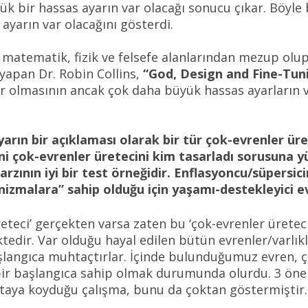
ük bir hassas ayarın var olacağı sonucu çıkar. Böyl
ayarın var olacağını gösterdi.
matematik, fizik ve felsefe alanlarından mezup olu
 yapan Dr. Robin Collins,
“God, Design and Fine-Tun
ar olmasının ancak çok daha büyük hassas ayarların 
arın bir açıklaması olarak bir tür çok-evrenler ü
i çok-evrenler üretecini kim tasarladı sorusuna yü
zının iyi bir test örneğidir. Enflasyoncu/süpersic
izmalara” sahip olduğu için yaşamı-destekleyici e
reteci’ gerçekten varsa zaten bu ‘çok-evrenler üreteci
edir. Var olduğu hayal edilen bütün evrenler/varlıkl
şlangıca muhtaçtırlar. İçinde bulunduğumuz evren, ço
bir başlangıca sahip olmak durumunda olurdu. 3 ön
rtaya koyduğu çalışma, bunu da çoktan göstermiştir.