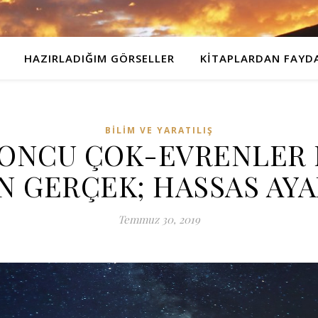
HAZIRLADIĞIM GÖRSELLER
KITAPLARDAN FAYDA
BILIM VE YARATILIŞ
ONCU ÇOK-EVRENLER 
 GERÇEK; HASSAS AYAR
Temmuz 30, 2019